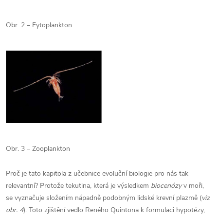
Obr. 2 – Fytoplankton
Obr. 3 – Zooplankton
Proč je tato kapitola z učebnice evoluční biologie pro nás tak
relevantní? Protože tekutina, která je výsledkem
biocenózy
v moři,
se vyznačuje složením nápadně podobným lidské krevní plazmě (
viz
obr. 4
). Toto zjištění vedlo Reného Quintona k formulaci hypotézy,