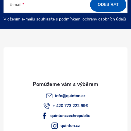
á
E-mail
ODEBÍRAT
p
Vložením e-mailu souhlasíte s
podmínkami ochrany osobních údajů
a
t
í
info
@
quinton.cz
+ 420 773 222 996
quintonczechrepublic
quinton.cz