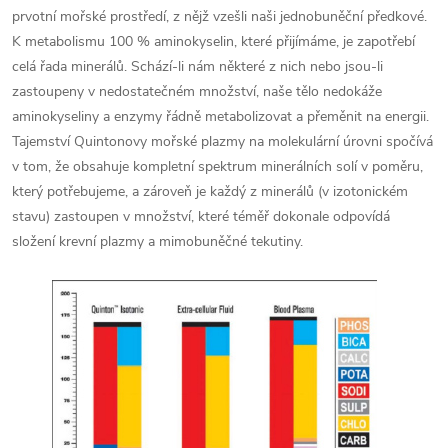
prvotní mořské prostředí, z nějž vzešli naši jednobuněční předkové.
K metabolismu 100 % aminokyselin, které přijímáme, je zapotřebí
celá řada minerálů. Schází-li nám některé z nich nebo jsou-li
zastoupeny v nedostatečném množství, naše tělo nedokáže
aminokyseliny a enzymy řádně metabolizovat a přeměnit na energii.
Tajemství Quintonovy mořské plazmy na molekulární úrovni spočívá
v tom, že obsahuje kompletní spektrum minerálních solí v poměru,
který potřebujeme, a zároveň je každý z minerálů (v izotonickém
stavu) zastoupen v množství, které téměř dokonale odpovídá
složení krevní plazmy a mimobuněčné tekutiny.