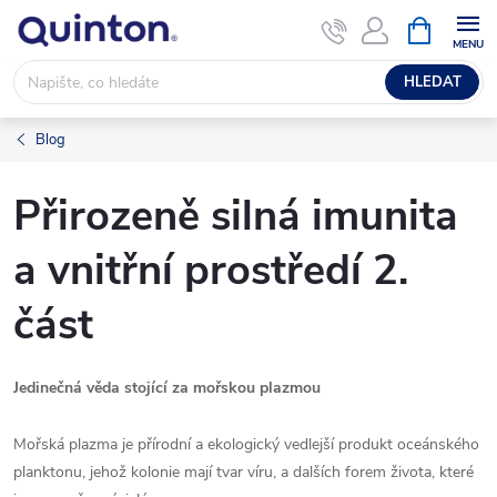
Přejít
NÁKUPNÍ
KOŠÍK
na
obsah
HLEDAT
Blog
Přirozeně silná imunita
a vnitřní prostředí 2.
část
Jedinečná věda stojící za mořskou plazmou
Mořská plazma je přírodní a ekologický vedlejší produkt oceánského
planktonu, jehož kolonie mají tvar víru, a dalších forem života, které