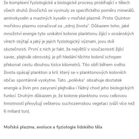
že komplexní fyziologické a biologické procesy
probíhající v tělech
všech druhů živočichů se vyvinuly ze specifického poměru minerálů,
aminokyselin a mastných kyselin v mořské plazmě. Proto Quinton
mořskou plazmu označoval za „zdroj života“.
Důkazem toho, jaké
množství energie tyto unikátní kolonie planktonu žijící v oceánských
vírech skýtají a jaký je jejich fyziologický význam, jsou dvě
skutečnosti. První z nich je fakt, že největší v současnosti žijící
savec, plejtvák obrovský, je při hledání těchto kolonií schopen
překonat cestu dlouhou tisíce kilometrů. Tito obři během svého
života spásají plankt
on a kril, který se v planktonových koloniích
občas spontánně vyskytne. Tato „polévka“ obsahuje dostatek
energie a živin pro zasycení plejtváka i řádný chod jeho biologických
funkcí. Druhým důkazem je, že kolonie planktonu svou celkovou
hmotností převyšují veškerou suchozemskou vegetaci (váží více než
6 miliard tun).
Mořská plazma, evoluce a fyziologie lidského těla