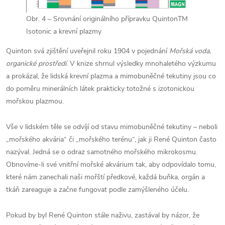
Obr. 4 – Srovnání originálního přípravku QuintonTM
Isotonic a krevní plazmy
Quinton svá zjištění uveřejnil roku 1904 v pojednání
Mořská voda,
organické prostředí
. V knize shrnul výsledky mnohaletého výzkumu
a prokázal, že lidská krevní plazma a mimobuněčné tekutiny jsou co
do poměru minerálních látek prakticky totožné s izotonickou
mořskou plazmou.
Vše v lidském těle se odvíjí od stavu mimobuněčné tekutiny – neboli
„mořského akvária“ či „mořského terénu“, jak ji René Quinton často
nazýval. Jedná se o odraz samotného mořského mikrokosmu.
Obnovíme-li své vnitřní mořské akvárium tak, aby odpovídalo tomu,
které nám zanechali naši mořští předkové, každá buňka, orgán a
tkáň zareaguje a začne fungovat podle zamýšleného účelu.
Pokud by byl René Quinton stále naživu, zastával by názor, že