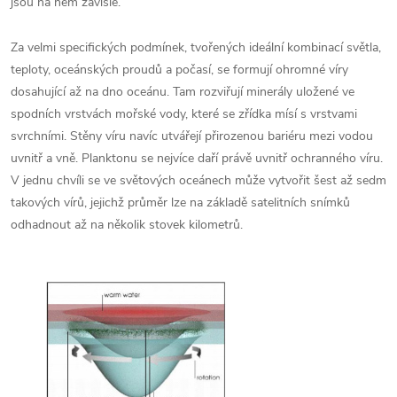
jsou na něm závislé.
Za velmi specifických podmínek, tvořených ideální kombinací světla,
teploty, oceánských proudů a počasí, se formují ohromné víry
dosahující až na dno oceánu. Tam rozviřují minerály uložené ve
spodních vrstvách mořské vody, které se zřídka mísí s vrstvami
svrchními. Stěny víru navíc utvářejí přirozenou bariéru mezi vodou
uvnitř a vně. Planktonu se nejvíce daří právě uvnitř ochranného víru.
V jednu chvíli se ve světových oceánech může vytvořit šest až sedm
takových vírů, jejichž průměr lze na základě satelitních snímků
odhadnout až na několik stovek kilometrů.