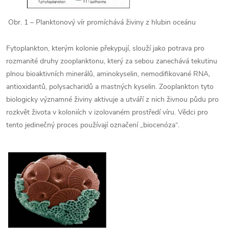
Obr. 1 – Planktonový vír promíchává živiny z hlubin oceánu
Fytoplankton, kterým kolonie překypují, slouží jako potrava pro
rozmanité druhy zooplanktonu, který za sebou zanechává tekutinu
plnou bioaktivních minerálů, aminokyselin, nemodifikované RNA,
antioxidantů, polysacharidů a mastných kyselin. Zooplankton tyto
biologicky významné živiny aktivuje a utváří z nich živnou půdu pro
rozkvět života v koloniích v izolovaném prostředí víru. Vědci pro
tento jedinečný proces používají označení „biocenóza“.