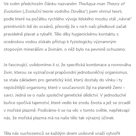
Ve svém předchozím článku nazvaném
TheAqua-man Theory of
Evolution
(„Evoluční teorie vodního člověka“) jsem shrnul teorii,
podle které na počátku rychlého vývoje lidského mozku stál „návrat“
primitivních lidí do oceánů, přesněji že v nich naši předkové začali
pravidelně plavat a rybařit. Tělo díky hygienickému kontaktu s
oceánskou vodou získalo přístup k fyziologicky významným
stopovým minerálům a živinám, o něž bylo na pevnině ochuzeno.
Je fascinující, uvědomíme-li si, že specifická kombinace a rovnováha
živin, kterou se vyznačoval prapůvodní jednobuněčný organismus,
se stala základem pro genetický kód, který dostaly do vínku i ty
nejsložitější organismy, které v současnosti žijí na planetě Zemi –
savci. Jedná se o
naše společné
genetické dědictví. V jednoduché
buňce spočívá tajemství, které vedlo ke zrodu života a jež se zrcadlí
v mořské plazmě. Podíváme-li se na věc v tomto světle, nepřekvapí
nás, že mořská plazma má na naše tělo tak výrazný účinek.
Těla nás suchozemců se každým dnem usilovně snaží vytvořit