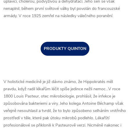
úplavicí, cholerou, podvýživou a dehydratací. Jeho sen se však
nenaplnil, během první světové války byl povolán do francouzské
armády. V roce 1925 zemřel na následky válečného poranění.
PRODUKTY QUINTON
V holistické medicíně je již dávno známo, že Hippokratés měl
pravdu, když radil lékařům léčit spíše jedince nežli nemoc…V roce
1800 Louis Pasteur, otec mikrobiologie, prohlásil, že infekce je
způsobována bakteriemi a viry. Jeho kolega Antoine Béchamp však
veřejně nesouhlasil a tvrdil, že to bylo způsobeno selháním vnitřního
prostředí v těle, které pak útoku mikrobů podlehlo. Lékařští
profesionálové se přiklonili k Pasteurově verzi. Nicméně nakonec i