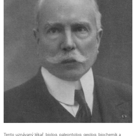
Tento uznávaný lékař, biolog, paleontolog, geolog, biochemik a