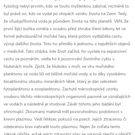
fyziolog nebyl prvním, kdo se touto myšlenkou zabýval, nicméně to
byl právě on, kdo se vydal po stopách vzniku života na Zemi. Tedy,
že všudypřítomná voda je původem života na této planetě. Věřil, že
první žijící buňka vznikla v oceánu před zhruba třemi biliony let ve
formě jednobuněčné mořské řasy, která potom vydláždila cestu
vývoji dalšího života. Toto ho přimělo k jednomu z největších objevů
v medicíně. Tato otázka, kde život začíná, ho vyslala na expanzivní
cestu za poznáním, vedla ho k pozorování životního cyklu v
hlubinách moře. Zjistil, že hluboko v moři, ve víru mořského
planktonu se voda liší od běžné mořské vody, a to díky vysokému
bioaktivnímu obsahu minerálních látek, který je dán sekretem
fytoplanktonu a zooplanktonu. Zachytil mikroskopické vzorky
souboru těchto mikroskopických organismů pasivně se vznášejících
ve vodách a následně je studoval. Závěr tohoto jeho bádání byl
ohromující. Zkoumaný materiál měl pozoruhodnou podobnost s
krevní plazmou. Vedl řetězec pokusů na psech. Jejich ztracenou či
odebranou krev nahradil touto plasmou. Nejen že zvířata tento
zákrok přežila, avšak jejich zdravotní stav se výrazně zlepšil a předčil