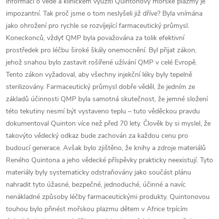
informací o vědě a klinickém využití Quintonovy mořské plazmy je
impozantní. Tak proč jsme o tom neslyšeli již dříve? Byla vnímána
jako ohrožení pro rychle se rozvíjející farmaceutický průmysl.
Koneckonců, vždyť QMP byla považována za tolik efektivní
prostředek pro léčbu široké škály onemocnění. Byl přijat zákon,
jehož snahou bylo zastavit rošířené užívání QMP v celé Evropě.
Tento zákon vyžadoval, aby všechny injekční léky byly tepelně
sterilizovány. Farmaceutický průmysl dobře věděl, že jedním ze
základů účinnosti QMP byla samotná skutečnost, že jemné složení
této tekutiny nesmí být vystaveno teplu – tuto věděckou pravdu
dokumentoval Quinton více než před 70 lety. Člověk by si myslel, že
takovýto vědecký odkaz bude zachován za každou cenu pro
budoucí generace. Avšak bylo zjištěno, že knihy a zdroje materiálů
Reného Quintona a jeho vědecké příspěvky prakticky neexistují. Tyto
materiály byly systematicky odstraňovány jako součást plánu
nahradit tyto úžasné, bezpečné, jednoduché, účinné a navíc
nenákladné způsoby léčby farmaceutickými produkty. Quintonovou
touhou bylo přinést mořskou plazmu dětem v Africe trpícím