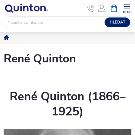
Přejít
NÁKUPNÍ
KOŠÍK
na
obsah
HLEDAT
Domů
René Quinton
René Quinton (1866–
1925)