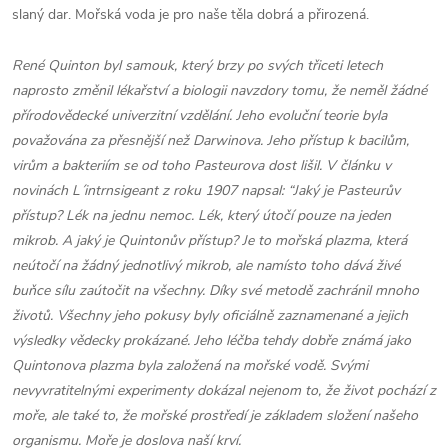
slaný dar. Mořská voda je pro naše těla dobrá a přirozená.
René Quinton byl samouk, který brzy po svých třiceti letech
naprosto změnil lékařství a biologii navzdory tomu, že neměl žádné
přírodovědecké univerzitní vzdělání. Jeho evoluční teorie byla
považována za přesnější než Darwinova. Jeho přístup k bacilům,
virům a bakteriím se od toho Pasteurova dost lišil. V článku v
novinách L´intrnsigeant z roku 1907 napsal: “Jaký je Pasteurův
přístup? Lék na jednu nemoc. Lék, který útočí pouze na jeden
mikrob. A jaký je Quintonův přístup? Je to mořská plazma, která
neútočí na žádný jednotlivý mikrob, ale namísto toho dává živé
buňce sílu zaútočit na všechny. Díky své metodě zachránil mnoho
životů. Všechny jeho pokusy byly oficiálně zaznamenané a jejich
výsledky vědecky prokázané. Jeho léčba tehdy dobře známá jako
Quintonova plazma byla založená na mořské vodě. Svými
nevyvratitelnými experimenty dokázal nejenom to, že život pochází z
moře, ale také to, že mořské prostředí je základem složení našeho
organismu. Moře je doslova naší krví.