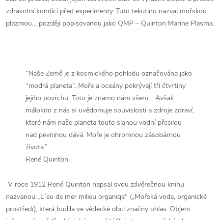
zdravotní kondici před experimenty. Tuto tekutinu nazval mořskou
plazmou… později popisovanou jako QMP – Quinton Marine Plasma.
“Naše Země je z kosmického pohledu označována jako
“modrá planeta”. Moře a oceány pokrývají tři čtvrtiny
jejího povrchu. Toto je známo nám všem… Avšak
málokdo z nás si uvědomuje souvislosti a zdroje zdraví,
které nám naše planeta touto slanou vodní přesilou
nad pevninou dává. Moře je ohromnou zásobárnou
života.”
René Quinton
V roce 1912 René Quinton napsal svou závěrečnou knihu
nazvanou „L´eu de mer milieu organiqe“ („Mořská voda, organické
prostředí), která budila ve vědecké obci značný ohlas. Objem