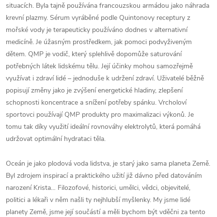
situacích. Byla tajně používána francouzskou armádou jako náhrada
krevní plazmy. Sérum vyráběné podle Quintonovy receptury z
mořské vody je terapeuticky používáno dodnes v alternativní
medicíně. Je úžasným prostředkem, jak pomoci podvyživeným
dětem. QMP je vodič, který splehlivě dopomůže saturování
potřebných látek lidskému tělu. Její účinky mohou samozřejmě
využívat i zdraví lidé – jednoduše k udržení zdraví. Uživatelé běžně
popisují změny jako je zvýšení energetické hladiny, zlepšení
schopnosti koncentrace a snížení potřeby spánku. Vrcholoví
sportovci používají QMP produkty pro maximalizaci výkonů. Je
tomu tak díky využití ideální rovnováhy elektrolytů, která pomáhá
udržovat optimální hydrataci těla.
Oceán je jako plodová voda lidstva, je starý jako sama planeta Země.
Byl zdrojem inspirací a praktického užití již dávno před datováním
narození Krista… Filozofové, historici, umělci, vědci, objevitelé,
politici a lékaři v něm našli ty nejhlubší myšlenky. My jsme lidé
planety Země, jsme její součástí a měli bychom být vděčni za tento