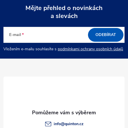
Mějte přehled o novinkách
a slevách
Z
á
E-mail
ODEBÍRAT
p
Vložením e-mailu souhlasíte s
podmínkami ochrany osobních údajů
a
t
í
info
@
quinton.cz