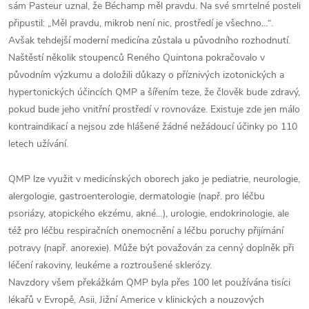
sám Pasteur uznal, že Béchamp měl pravdu. Na své smrtelné posteli
připustil: „Měl pravdu, mikrob není nic, prostředí je všechno…“.
Avšak tehdejší moderní medicína zůstala u původního rozhodnutí.
Naštěstí několik stoupenců Reného Quintona pokračovalo v
původním výzkumu a doložili důkazy o příznivých izotonických a
hypertonických účincích QMP a šířením teze, že člověk bude zdravý,
pokud bude jeho vnitřní prostředí v rovnováze. Existuje zde jen málo
kontraindikací a nejsou zde hlášené žádné nežádoucí účinky po 110
letech užívání.
QMP lze využit v medicínských oborech jako je pediatrie, neurologie,
alergologie, gastroenterologie, dermatologie (např. pro léčbu
psoriázy, atopického ekzému, akné…), urologie, endokrinologie, ale
též pro léčbu respiračních onemocnění a léčbu poruchy přijímání
potravy (např. anorexie). Může být považován za cenný doplněk při
léčení rakoviny, leukéme a roztroušené sklerózy.
Navzdory všem překážkám QMP byla přes 100 let používána tisíci
lékařů v Evropě, Asii, Jižní Americe v klinických a nouzových