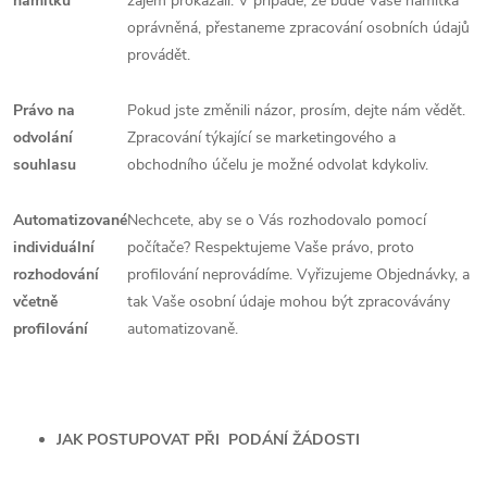
námitku
zájem prokázali. V případě, že bude Vaše námitka
oprávněná, přestaneme zpracování osobních údajů
provádět.
Právo na
Pokud jste změnili názor, prosím, dejte nám vědět.
odvolání
Zpracování týkající se marketingového a
souhlasu
obchodního účelu je možné odvolat kdykoliv.
Automatizované
Nechcete, aby se o Vás rozhodovalo pomocí
individuální
počítače? Respektujeme Vaše právo, proto
rozhodování
profilování neprovádíme. Vyřizujeme Objednávky, a
včetně
tak Vaše osobní údaje mohou být zpracovávány
profilování
automatizovaně.
JAK POSTUPOVAT PŘI PODÁNÍ ŽÁDOSTI