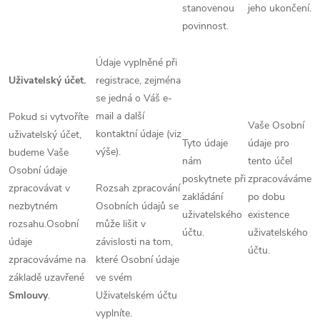
stanovenou
jeho ukončení.
povinnost.
Údaje vyplněné při
Uživatelský účet.
registrace, zejména
se jedná o Váš e-
mail a další
Pokud si vytvoříte
Vaše Osobní
kontaktní údaje (viz
uživatelský účet,
Tyto údaje
údaje pro
výše).
budeme Vaše
nám
tento účel
Osobní údaje
poskytnete při
zpracováváme
zpracovávat v
Rozsah zpracování
zakládání
po dobu
nezbytném
Osobních údajů se
uživatelského
existence
rozsahu.Osobní
může lišit v
účtu.
uživatelského
údaje
závislosti na tom,
účtu.
zpracováváme na
které Osobní údaje
základě uzavřené
ve svém
Smlouvy
.
Uživatelském účtu
vyplníte.