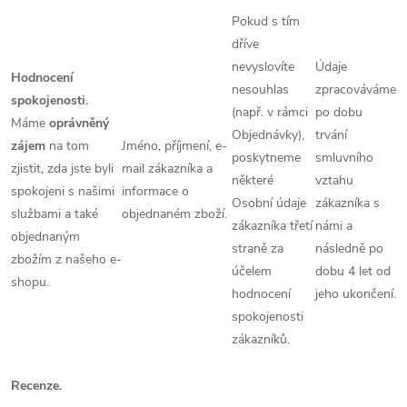
Pokud s tím
dříve
nevyslovíte
Údaje
Hodnocení
nesouhlas
zpracováváme
spokojenosti.
(např. v rámci
po dobu
Máme
oprávněný
Objednávky),
trvání
zájem
na tom
Jméno, příjmení, e-
poskytneme
smluvního
zjistit, zda jste byli
mail zákazníka a
některé
vztahu
spokojeni s našimi
informace o
Osobní údaje
zákazníka s
službami a také
objednaném zboží.
zákazníka třetí
námi a
objednaným
straně za
následně po
zbožím z našeho e-
účelem
dobu 4 let od
shopu.
hodnocení
jeho ukončení.
spokojenosti
zákazníků.
Recenze.