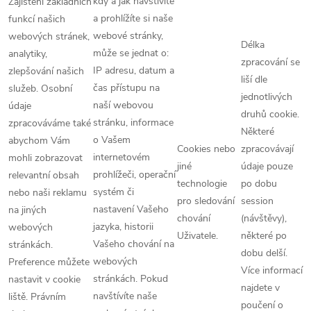
kdy a jak navštívíte
Zajištění základních
a prohlížíte si naše
funkcí našich
webové stránky,
webových stránek,
Délka
může se jednat o:
analytiky,
zpracování se
IP adresu, datum a
zlepšování našich
liší dle
čas přístupu na
služeb. Osobní
jednotlivých
naší webovou
údaje
druhů cookie.
stránku, informace
zpracováváme také
Některé
o Vašem
abychom Vám
Cookies nebo
zpracovávají
internetovém
mohli zobrazovat
jiné
údaje pouze
prohlížeči, operační
relevantní obsah
technologie
po dobu
systém či
nebo naši reklamu
pro sledování
session
nastavení Vašeho
na jiných
chování
(návštěvy),
jazyka, historii
webových
Uživatele.
některé po
Vašeho chování na
stránkách.
dobu delší.
webových
Preference můžete
Více informací
stránkách. Pokud
nastavit v cookie
najdete v
navštívíte naše
liště. Právním
poučení o