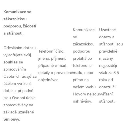
Komunikace se
zákaznickou
podporou, žádosti
Komunikace
Uzavřené
a stížnosti
.
se
dotazy a
zákaznickou
stížnosti jsou
Odesláním dotazu
Telefonní číslo,
podporou
pravidelně
vyjadřujete svůj
jméno, příjmení,
probíhá po
mazány,
souhlas
se
případně e-mail,
telefonu, e-
nejpozději
zpracováním
detaily o provedené
mailu, nebo
však za 3,5
Osobních údajů za
objednávce.
přímo na
roku od
účelem vyřízení
našem webu.
dotazu či
dotazu, případně
Hovory nejsou
vyřízení
jsou Osobní údaje
nahrávány.
stížnosti.
zpracovávány na
základě uzavřené
Smlouvy
.