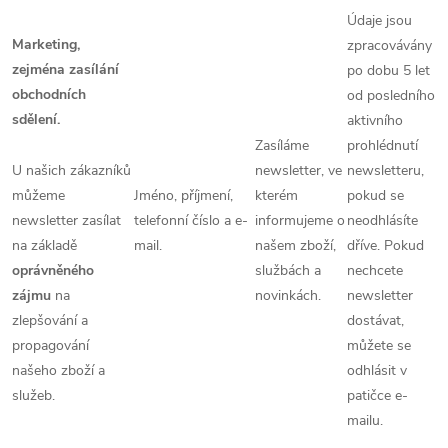
Údaje jsou
Marketing,
zpracovávány
zejména zasílání
po dobu 5 let
obchodních
od posledního
sdělení.
aktivního
Zasíláme
prohlédnutí
U našich zákazníků
newsletter, ve
newsletteru,
můžeme
Jméno, příjmení,
kterém
pokud se
newsletter zasílat
telefonní číslo a e-
informujeme o
neodhlásíte
na základě
mail.
našem zboží,
dříve. Pokud
oprávněného
službách a
nechcete
zájmu
na
novinkách.
newsletter
zlepšování a
dostávat,
propagování
můžete se
našeho zboží a
odhlásit v
služeb.
patičce e-
mailu.