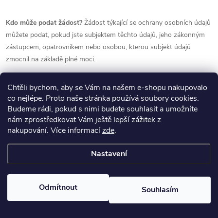
Kdo může podat žádost?
Žádost týkající se ochrany osobních údajů
můžete podat, pokud jste subjektem těchto údajů, jeho zákonným
zástupcem, opatrovníkem nebo osobou, kterou subjekt údajů
zmocnil na základě plné moci.
Jak lze žádost podat?
Žádost můžete podat prostřednictvím e-
Chtěli bychom, aby se Vám na našem e-shopu nakupovalo
mailu
info@quinton.cz
nebo v listinné podobě na adresu sídla
co nejlépe. Proto naše stránka používá soubory cookies.
Quinton Czech Republic s.r.o.
Budeme rádi, pokud s nimi budete souhlasit a umožníte
Šlikova 407/36, Břevnov, 169 00
nám zprostředkovat Vám ještě lepší zážitek z
Praha 6
.
nakupování.
Více informací
zde
.
Co musí žádost obsahovat?
Žádost musí obsahovat vaši
Nastavení
identifikaci, předmět žádosti (popis, co požadujete) a podpis, pokud
jde o písemnou formu. Vzhledem k tomu, že většinu údajů
evidujeme pod vaším telefonním číslem nebo e-mailem, uveďte, k
Odmítnout
Souhlasím
jakému číslu či e-mailu se vaše žádost vztahuje. Můžete být
požádáni o prokázání, že uvedené kontakty skutečně používáte.