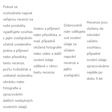
Pokud se
rozhodnete napsat
veřejnou recenzi na
Recenze jsou
Dobrovolně
naše produkty,
Jméno a příjmení
vloženy do
nám sdělujete
vyjadřujete souhlas
nebo přezdívka, e-
odvolání
své osobní
s jejím zveřejněním
mail, případně
vašeho
údaje za
včetně uvedeného
vložená fotografie
souhlasu,
účelem
jména a příjmení
nebo video a další
případné
napsání
nebo přezdívky,
osobní údaje
osobní údaje
recenze a
textu recenze,
sdělené v rámci
zpracováváme
jejího
počtu hvězdiček a
textu recenze
nejdéle po
zveřejnění.
volitelně vloženého
dobu 5 let.
obrázku nebo
fotografie a
zpracováním
dalších nezbytných
osobních údajů.