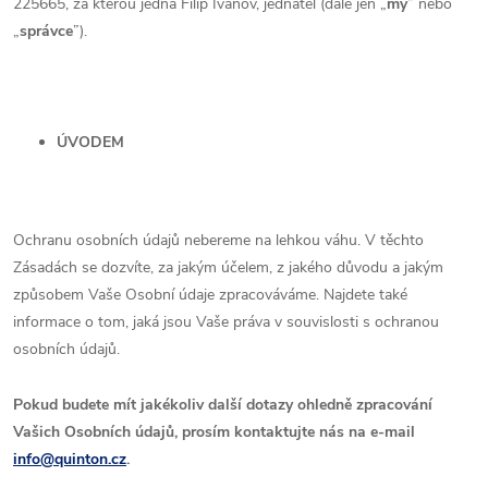
225665, za kterou jedná
Filip Ivanov
, jednatel (dále jen „
my
” nebo
„
správce
”).
ÚVODEM
Ochranu osobních údajů nebereme na lehkou váhu. V těchto
Zásadách se dozvíte, za jakým účelem, z jakého důvodu a jakým
způsobem Vaše Osobní údaje zpracováváme. Najdete také
informace o tom, jaká jsou Vaše práva v souvislosti s ochranou
osobních údajů.
Pokud budete mít jakékoliv další dotazy ohledně zpracování
Vašich Osobních údajů, prosím kontaktujte nás na e-mail
info@quinton.cz
.