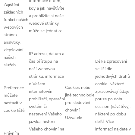
Informace o tom,
Zajištění
kdy a jak navštívíte
základních
a prohlížíte si naše
funkcí našich
webové stránky,
webových
může se jednat o:
stránek,
analytiky,
zlepšování
IP adresu, datum a
našich
čas přístupu na
Délka zpracování
služeb.
naší webovou
se liší dle
stránku, informace
jednotlivých druhů
o Vašem
cookie. Některé
Cookies nebo
Preference
internetovém
zpracovávají údaje
jiné technologie
můžete
prohlížeči, operační
pouze po dobu
pro sledování
nastavit v
systém či
session (návštěvy),
chování
cookie liště.
nastavení Vašeho
některé po dobu
Uživatele.
jazyka, historii
delší. Více
Vašeho chování na
informací najdete v
Právním