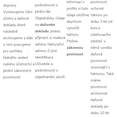
informací v
povinnost
podrobnosti o
dopravy.
profilu si tyto
uchovat
plnění dle
Vystavujeme Vám
údaje uložíme,
fakturu po
Objednávky. Údaje
účetní a daňové
abychom
dobu 3 let od
na
daňovém
doklady, které
vytvořili
konce
dokladu
: jméno,
následně
fakturu.
zdaňovacího
příjmení, e-mailová
archivujeme a dále
Plníme
období, v
adresa, fakturační
s nimi pracujeme
zákonnou
němž vznikla
adresa, či jiná
pro potřeby
povinnost
.
daňová
identifikace
řádného vedení
povinnost
Uživatele a
našeho účetnictví a
související s
podrobnosti o
plnění zákonných
fakturou. Také
objednaném zboží.
povinností.
máme
povinnost
archivovat
daňové
doklady po
dobu 10 let