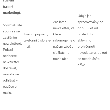
sdělení
(přímý
marketing)
.
Údaje jsou
Zasíláme
zpracovávány po
Vyslovili jste
newsletter, ve
dobu 5 let od
souhlas
se
Jméno, příjmení,
kterém
posledního
zasíláním
telefonní číslo a e-
informujeme o
aktivního
newsletterů.
mail.
našem zboží,
prohlédnutí
Pokud
službách a
newsletteru, pokud
nechcete
novinkách.
se neodhlásíte
newsletter
dříve.
dostávat,
můžete se
odhlásit v
patičce e-
mailu.