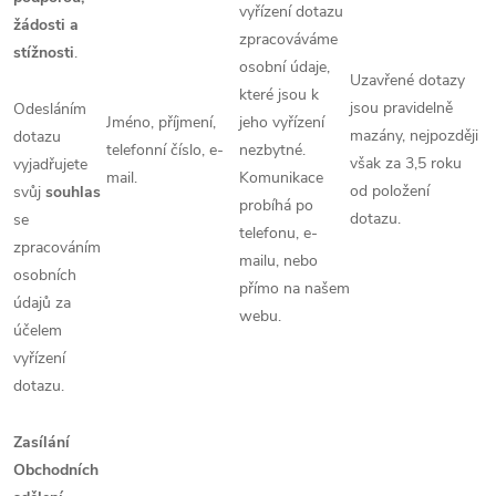
vyřízení dotazu
žádosti a
zpracováváme
stížnosti
.
osobní údaje,
Uzavřené dotazy
které jsou k
jsou pravidelně
Odesláním
Jméno, příjmení,
jeho vyřízení
mazány, nejpozději
dotazu
telefonní číslo, e-
nezbytné.
však za 3,5 roku
vyjadřujete
mail.
Komunikace
od položení
svůj
souhlas
probíhá po
dotazu.
se
telefonu, e-
zpracováním
mailu, nebo
osobních
přímo na našem
údajů za
webu.
účelem
vyřízení
dotazu.
Zasílání
Obchodních