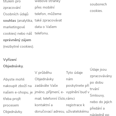
webové stránky
titulem pro
souborech
přes mobilní
zpracování
cookies.
telefon, můžeme
Osobních údajů
také zpracovávat
souhlas
(analytika,
data o Vašem
marketingové
telefonu.
cookies) nebo náš
oprávněný zájem
(nezbytné cookies).
Vyřízení
Objednávky.
Údaje jsou
V průběhu
Tyto údaje
zpracovávány
Objednávky
nám
Abyste mohli
po dobu
zadáváte Vaše
poskytnete při
nakoupit zboží na
trvání
jméno, příjmení, e-
vyplnění buď v
našem e-shopu, je
Smlouvy,
mail, telefonní číslo,
rámci
třeba projít
nebo do jejich
kontaktní a
registrace k
procesem
předání a
doručovací adresu,
uživatelskému
Objednávky.
následně po