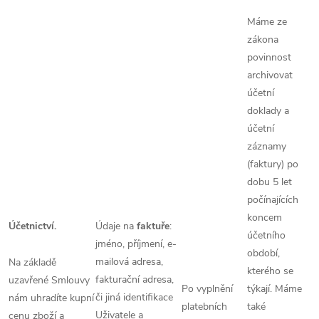
Máme ze
zákona
povinnost
archivovat
účetní
doklady a
účetní
záznamy
(faktury) po
dobu 5 let
počínajících
koncem
Účetnictví.
Údaje na
faktuře
:
účetního
jméno, příjmení, e-
období,
mailová adresa,
Na základě
kterého se
fakturační adresa,
uzavřené Smlouvy
Po vyplnění
týkají. Máme
či jiná identifikace
nám uhradíte kupní
platebních
také
Uživatele a
cenu zboží a