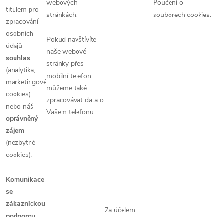
webových
Poučení o
titulem pro
stránkách.
souborech cookies.
zpracování
osobních
Pokud navštívíte
údajů
naše webové
souhlas
stránky přes
(analytika,
mobilní telefon,
marketingové
můžeme také
cookies)
zpracovávat data o
nebo náš
Vašem telefonu.
oprávněný
zájem
(nezbytné
cookies).
Komunikace
se
zákaznickou
Za účelem
podporou,