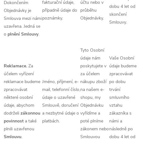
fakturační údaje,
účtu nebo v
Dokončením
dobu 4 let od
případně údaje do
průběhu
Objednávky je
skončení
poznámky.
Objednávky.
Smlouva mezi námi
Smlouvy.
uzavřena. Jedná se
o
plnění Smlouvy
.
Tyto Osobní
údaje nám
Vaše Osobní
Reklamace.
Za
poskytujete v
údaje budeme
účelem vyřízení
za účelem
zpracovávat
reklamace budeme
Jméno, příjmení, e-
nákupu zboží
po dobu
zpracovávat
mail, telefonní číslo,
na našem e-
trvání
některé osobní
údaje o uzavřené
shopu, my
smluvního
údaje, abychom
Smlouvě, doručení
Objednávku
vztahu
dodrželi
zákonnou
a nezbytné údaje o
vyřídíme a
zákazníka s
povinnost
a
také
platbách.
poté plníme
námi a
plnili uzavřenou
zákonem nebo
následně po
Smlouvu
.
Smlouvou
dobu 4 let od