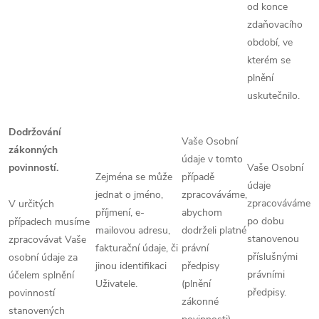
od konce
zdaňovacího
období, ve
kterém se
plnění
uskutečnilo.
Dodržování
Vaše Osobní
zákonných
údaje v tomto
povinností.
Vaše Osobní
Zejména se může
případě
údaje
jednat o jméno,
zpracováváme,
zpracováváme
V určitých
příjmení, e-
abychom
po dobu
případech musíme
mailovou adresu,
dodrželi platné
stanovenou
zpracovávat Vaše
fakturační údaje, či
právní
příslušnými
osobní údaje za
jinou identifikaci
předpisy
právními
účelem splnění
Uživatele.
(plnění
předpisy.
povinností
zákonné
stanovených