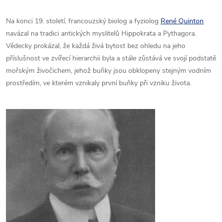
Na konci 19. století, francouzský biolog a fyziolog
René Quinton
navázal na tradici antických myslitelů Hippokrata a Pythagora.
Vědecky prokázal, že každá živá bytost bez ohledu na jeho
příslušnost ve zvířecí hierarchii byla a stále zůstává ve svojí podstatě
mořským živočichem, jehož buňky jsou obklopeny stejným vodním
prostředím, ve kterém vznikaly první buňky při vzniku života.