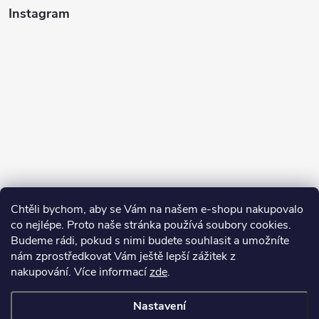
Instagram
Sledovat na Instagramu
Chtěli bychom, aby se Vám na našem e-shopu nakupovalo
co nejlépe. Proto naše stránka používá soubory cookies.
Přijímáme online platby
Budeme rádi, pokud s nimi budete souhlasit a umožníte
nám zprostředkovat Vám ještě lepší zážitek z
nakupování.
Více informací
zde
.
Nastavení