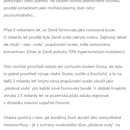
pokrývající celou planetu. Na složení tohoto jedinečného roztoku,
později označeném jako mořská plazma, bylo něco
pozoruhodného…
Před 5 miliardami let, se Země formovala jako roztavená koule.
O miliardu let později byla Země zcela zakryta vodou. Zajímavý detail
ale chybí – tato „voda”, prapůvodní oceán, měla isotonickou
koncentraci. (Dnes je Země pokryta 70% hypertonickým roztokem.)
Toto mořské prostředí nebylo jen výchozím bodem života, ale bylo
to jediné prostředí vývoje všeho života, rostlin a živočichů, a to na
další 3 miliardy let! Jinými slovy prapůvodní oceán sloužil jako
„plodová voda” pro každé nové formování buněk. V období trvajícím
zhruba 2,5 miliardy let se pozemská půda začala objevovat
v důsledku masivní sopečné činnosti.
Otázka spočívá v tom, jak buněčný život dosáhl této nemyslitelné
metamorfózy – jít z ochrany oceánského lůna „plodové vody” na