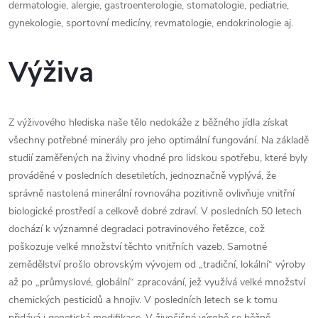
dermatologie, alergie, gastroenterologie, stomatologie, pediatrie,
gynekologie, sportovní medicíny, revmatologie, endokrinologie aj.
Výživa
Z výživového hlediska naše tělo nedokáže z běžného jídla získat
všechny potřebné minerály pro jeho optimální fungování. Na základě
studií zaměřených na živiny vhodné pro lidskou spotřebu, které byly
prováděné v posledních desetiletích, jednoznačně vyplývá, že
správně nastolená minerální rovnováha pozitivně ovlivňuje vnitřní
biologické prostředí a celkově dobré zdraví. V posledních 50 letech
dochází k významné degradaci potravinového řetězce, což
poškozuje velké množství těchto vnitřních vazeb. Samotné
zemědělství prošlo obrovským vývojem od „tradiční, lokální“ výroby
až po „průmyslové, globální“ zpracování, jež využívá velké množství
chemických pesticidů a hnojiv. V posledních letech se k tomu
přidává i genetická modifikace. V živočišné výrobě se běžně