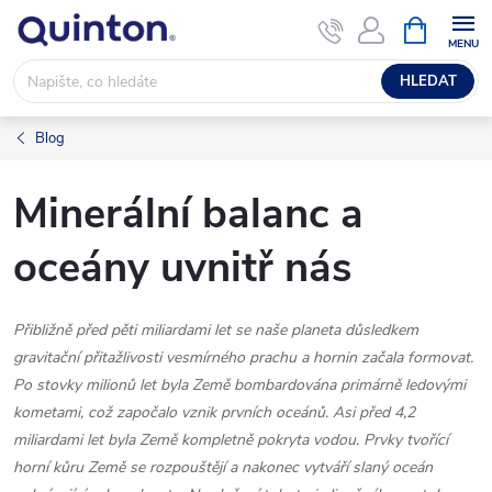
Přejít
NÁKUPNÍ
KOŠÍK
na
obsah
HLEDAT
Blog
Minerální balanc a
oceány uvnitř nás
Přibližně před pěti miliardami let se naše planeta důsledkem
gravitační přitažlivosti vesmírného prachu a hornin začala formovat.
Po stovky milionů let byla Země bombardována primárně ledovými
kometami, což započalo vznik prvních oceánů. Asi před 4,2
miliardami let byla Země kompletně pokryta vodou. Prvky tvořící
horní kůru Země se rozpouštějí a nakonec vytváří slaný oceán