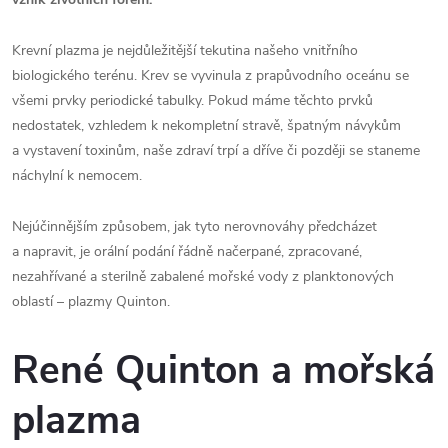
Krevní plazma je nejdůležitější tekutina našeho vnitřního
biologického terénu. Krev se vyvinula z prapůvodního oceánu se
všemi prvky periodické tabulky. Pokud máme těchto prvků
nedostatek, vzhledem k nekompletní stravě, špatným návykům
a vystavení toxinům, naše zdraví trpí a dříve či později se staneme
náchylní k nemocem.
Nejúčinnějším způsobem, jak tyto nerovnováhy předcházet
a napravit, je orální podání řádně načerpané, zpracované,
nezahřívané a sterilně zabalené mořské vody z planktonových
oblastí – plazmy Quinton.
René Quinton a mořská
plazma