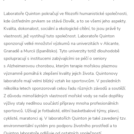
Laboratoře Quinton pokračují ve filozofii humanistické společnosti,
kde ústředním prvkem se stává člověk, a to se všemi jeho aspekty.
Kvalita, dokonalost, sociální a ekologické cítění, to jsou právě ty
vlastnosti, jež vystihují tuto společnost. Laboratoře Quinton
sponzorují velké množství výzkumů na univerzitách v Alicante,
Granadě a Murcii (španělsko). Tyto univerzity totiž dlouhodobě
spolupracují s institucemi zabývajícími se péčí o seniory
s Alzheimerovou chorobou, kterým terapie mořskou plazmou
významně pomáhá k zlepšení kvality jejich života. Quintonovy
laboratoře mají velmi blízký vztah ke sportovcům. V posledních
několika letech sponzorovali celou řadu různých závodů a soutěží.
Z důvodu mimořádných vlastností mořské vody se naše doplňky
výživy staly nedílnou součástí přípravy mnoha profesionálních
sportovců. Užívají je fotbalisté, elitní basketbalové týmy, plavci,
cyklisté, maratonci aj. V laboratořích Quinton je také zavedený tzv.
environmentální systém pro podporu životního prostředí a to
Quinton laboratoře odlišuje od ostatních společností.