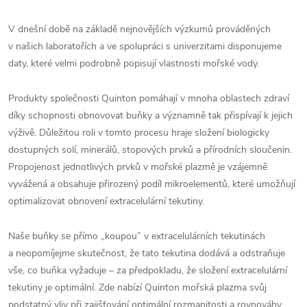
V dnešní době na základě nejnovějších výzkumů prováděných
v našich laboratořích a ve spolupráci s univerzitami disponujeme
daty, které velmi podrobně popisují vlastnosti mořské vody.
Produkty společnosti Quinton pomáhají v mnoha oblastech zdraví
díky schopnosti obnovovat buňky a významně tak přispívají k jejich
výživě. Důležitou roli v tomto procesu hraje složení biologicky
dostupných solí, minerálů, stopových prvků a přírodních sloučenin.
Propojenost jednotlivých prvků v mořské plazmě je vzájemně
vyvážená a obsahuje přirozený podíl mikroelementů, které umožňují
optimalizovat obnovení extracelulární tekutiny.
Naše buňky se přímo „koupou” v extracelulárních tekutinách
a neopomíjejme skutečnost, že tato tekutina dodává a odstraňuje
vše, co buňka vyžaduje – za předpokladu, že složení extracelulární
tekutiny je optimální. Zde nabízí Quinton mořská plazma svůj
podstatný vliv při zajišťování optimální rozmanitosti a rovnováhy