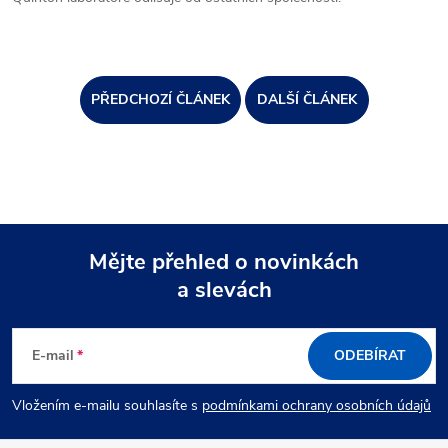
PŘEDCHOZÍ ČLÁNEK
DALŠÍ ČLÁNEK
Mějte přehled o novinkách
a slevách
Z
á
E-mail
ODEBÍRAT
p
Vložením e-mailu souhlasíte s
podmínkami ochrany osobních údajů