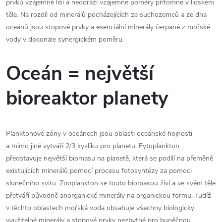
prvků vzájemně liší a neodráží vzájemné poměry přítomné v lidském
těle. Na rozdíl od minerálů pocházejících ze suchozemců a ze dna
oceánů jsou stopové prvky a esenciální minerály čerpané z mořské
vody v dokonale synergickém poměru.
Oceán = největší
bioreaktor planety
Planktonové zóny v oceánech jsou oblasti oceánské hojnosti
a mimo jiné vytváří 2/3 kyslíku pro planetu. Fytoplankton
představuje největší biomasu na planetě, která se podílí na přeměně
existujících minerálů pomocí procesu fotosyntézy za pomoci
slunečního svitu. Zooplankton se touto biomasou živí a ve svém těle
přetváří původně anorganické minerály na organickou formu. Tudíž
v těchto oblastech mořská voda obsahuje všechny biologicky
využitelné minerály a stopové prvky nezbytné pro buněčnou