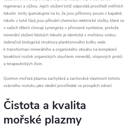
regeneraci a výživu. Jejich složení totiž odpovídá prostředí vnitřních
tekutin. Ionty (pamatujme na to, že jsou přítomny pouze v kapalné,
nikoliv v tuhé fázi) jsou přírodní chemicko-elektrické složky, které se
v našich tělech chovají synergicky v přirozené symbióze, protože
minerální složení lidských tekutin je identické s mořskou vodou.
Jedinečná biologická struktura planktonového květu vede
k transformaci minerálního a organického obsahu na komplexní
bioaktivní roztok organických sloučenin minerálů, stopových prvků
a terapeutických živin.
Quinton mořská plazma zachytává a zachovává vlastnosti tohoto
vzácného roztoku jako ideální prostředek ve prospěch zdraví.
Čistota a kvalita
mořské plazmy