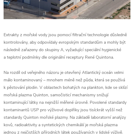
Extrakty z mořské vody jsou pomocí filtrační technologie důsledně
kontrolovány, aby odpovídaly evropským standardům a mohly být
následně zařazeny do skupiny A, vyžadující speciální hygienické
a teplotní podmínky dle originální receptury René Quintona.
Na rozdíl od veřejného názoru je otevřený Atlantický oceán velmi
málo kontaminovaný – mnohem méně než půda, která se používá
k pěstování plodin. V oblastech bohatých na plankton, kde se sklízí
mořská plazma Quinton, samočisticí mechanismy snižují
kontaminující látky na nejnižší měřené úrovně. Povolené standardy
kontaminantů USP pro výživové doplňky jsou tisíckrát vyšší než
standardy Quinton mořské plazmy. Na základě laboratorní analýzy
kovů, radioaktivity a syntetických chemikálií je mořská plazma
jednou z nejčistších přírodních látek používaných v lidské výživě.