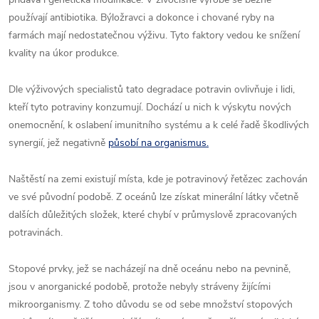
používají antibiotika. Býložravci a dokonce i chované ryby na
farmách mají nedostatečnou výživu. Tyto faktory vedou ke snížení
kvality na úkor produkce.
Dle výživových specialistů tato degradace potravin ovlivňuje i lidi,
kteří tyto potraviny konzumují. Dochází u nich k výskytu nových
onemocnění, k oslabení imunitního systému a k celé řadě škodlivých
synergií, jež negativně
působí na organismus.
Naštěstí na zemi existují místa, kde je potravinový řetězec zachován
ve své původní podobě. Z oceánů lze získat minerální látky včetně
dalších důležitých složek, které chybí v průmyslově zpracovaných
potravinách.
Stopové prvky, jež se nacházejí na dně oceánu nebo na pevnině,
jsou v anorganické podobě, protože nebyly stráveny žijícími
mikroorganismy. Z toho důvodu se od sebe množství stopových