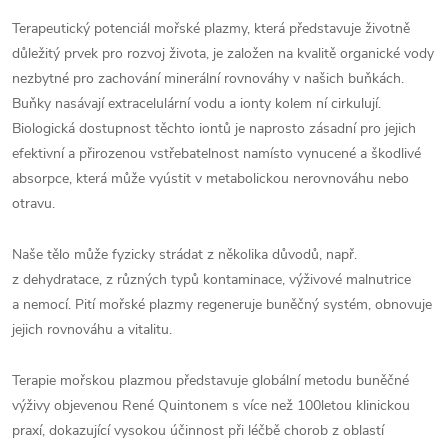
Terapeutický potenciál mořské plazmy, která představuje životně
důležitý prvek pro rozvoj života, je založen na kvalitě organické vody
nezbytné pro zachování minerální rovnováhy v našich buňkách.
Buňky nasávají extracelulární vodu a ionty kolem ní cirkulují.
Biologická dostupnost těchto iontů je naprosto zásadní pro jejich
efektivní a přirozenou vstřebatelnost namísto vynucené a škodlivé
absorpce, která může vyústit v metabolickou nerovnováhu nebo
otravu.
Naše tělo může fyzicky strádat z několika důvodů, např.
z dehydratace, z různých typů kontaminace, výživové malnutrice
a nemocí. Pití mořské plazmy regeneruje buněčný systém, obnovuje
jejich rovnováhu a vitalitu.
Terapie mořskou plazmou představuje globální metodu buněčné
výživy objevenou René Quintonem s více než 100letou klinickou
praxí, dokazující vysokou účinnost při léčbě chorob z oblastí