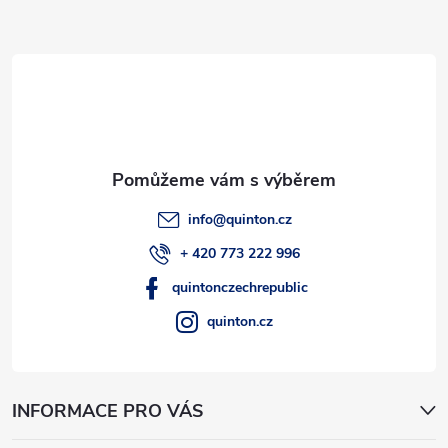
a
t
í
info
@
quinton.cz
+ 420 773 222 996
quintonczechrepublic
quinton.cz
INFORMACE PRO VÁS