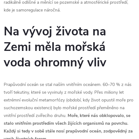
radikálně odlišné a měnící se pozemské a atmosférické prostředí,
kde je samoregulace náročná.
Na vývoj života na
Zemi měla mořská
voda ohromný vliv
Prapůvodní oceán se stal naším vnitřním oceánem. 60–70 % z nás
tvoří tekutiny, které se vyvinuly z mořské vody. Přes miliony let
extrémní evoluční metamorfózy (období, kdy život opustil moře pro
suchozemskou existenci) bylo mořské prostředí přeměněno na
vnitřní prostředí zvířecího druhu.
Moře, které nás obklopovalo, se
stalo vnitřním prostředím všech žijících organismů na povrchu.
Každý si tedy v sobě stále nosí prapůvodní oceán, zodpovědný za
vznik životních forem.